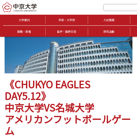
大学案内
学部・大学院
入試情報
就職・資格
留学・国際交流
研究活動
《CHUKYO EAGLES
DAY5.12》
中京大学VS名城大学
アメリカンフットボールゲー
ム