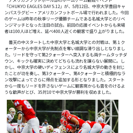
「CHUKYO EAGLES DAY 5.12」が、5月12日、中京大学豊田キャ
ンパスラグビー・アメリカンフットボール場で行われました。今回
のゲームは昨年の秋季リーグ優勝チームである名城大学とのリベ
ンジマッチとなった注目の試合。前回の応援イベントからも来場
者は100人ほど増え、延べ400人近くの観客で盛り上がりました。
曇天の中スタートした中京大学と名城大学との対戦は、第１ク
ォーターから中京大学が先制点を奪い順調な滑り出しとなりまし
た。リードを守って第2クォーターへ突入するも両チームタッチダ
ウン、キックも確実に決めてどちらも流れを譲らない展開に。し
かし、中京大学の硬いディフェンスにより名城大学の動きを封じ
たことが功を奏し、第3クォーター、第4クォーターと積極的なラ
ン攻撃によってさらに得点を追加する形となりました。スタート
から一度もリードを許さないゲームに観客席からも雲をのけるよ
うな歓声がとび、35対10で中京大学が勝利を収めました。