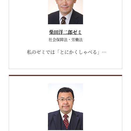
柴田洋二郎ゼミ
社会保障法・労働法
私のゼミでは「とにかくしゃべる」ことを大事にしています。労働や社会保障に関わる具体的な問題を、みんなで一緒にディベートをするという方法で進めますが、しゃべって・しゃべって・しゃべりまくって、そして、ゼミ生のみんなに突っ込まれてください。「自分と意見の違う人と真剣に議論できる（それによって新たな発見ができる）」ことこそ、大学のおもしろいところです。そのおもしろさを体感してください。 もちろん、ゼミ内の交流も大事にしています。課外活動やゼミ合宿を通して深めたゼミ生同士の交流、ゼミ生と私との交流は卒業後も続いています。