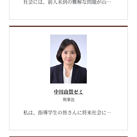
社会には、前人未到の難解な問題が山積しています。それは国家レベルの話でもあり、もっと身近には、例えば、就職した先の会社内部での、あるいは、もっと個人的に家庭内部での話でもあります。社会に出れば、先生はいません。自分で問題は解決しなければならないのです。私のゼミナールでは、それに対応できる、問題解決能力の獲得に力を入れています。 ところで、問題は、単にそれを解決すればよいのではなく、解決へのアプローチも重要になります。もっとも合理的、効率的な方法は何なのか、ゼミでは、解決への美しさも追求していきます。 そして、学修を離れれば、ゼミは、多様な人との出会いの場であり、それぞれの人間性を育む場でもあります。ゼミの同級生は、選考の結果、ある意味で無機質な大学の中、偶然にも同じ時間を長く過ごすことになった人たちであります。その偶然がなければ、声すらもかけなかったであろう人たちと一緒になる、趣味嗜好が同じ友達やテニスサークル仲間とはワケがちがう、それがゼミです。土岐ゼミでは、社会の縮図というべきコミニティーの中で、多様性を認めながら協調性を養う、そんな人間力の獲得も重視しています。
中川由賀ゼミ
刑事法
私は、指導学生の皆さんに将来社会に出て活き活きと活躍してもらいたいと思っています。 そのためには、大学時代のできるだけ早い段階から社会を意識し、社会人として必要なスキルをイメージし、それを身に着けるためのトレーニングをしていくことが大切だと思っています。法学部で学ぶことの大きなメリットは、法学という極めて論理的な学問に日々接し、それを通じて、論理的に「読む力」「聴く力」「考える力」「書く力」「話す力」が身に着くことです。特に、ゼミは、論理的に「読む力」「聴く力」だけではなく、論理的に「考える力」「書く力」「話す力」を伸ばす絶好の場です。是非、法学部での学びを通じて論理的な思考力・表現力を身に着け、自信を持って社会に巣立ってください。