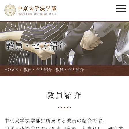
tog
教員・ゼミ紹介
HOME
教員・ゼミ紹介 - 教員・ゼミ紹介
教員紹介
中京大学法学部に所属する教員の紹介です。
法学・政治学における専門分野、担当科目、研究業