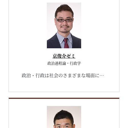
京俊介ゼミ
政治過程論・行政学
政治・行政は社会のさまざまな場面に影響を及ぼします。あなたの日常生活にも関係しているのですが、気づいていないかもしれません。京ゼミでは、政治・行政を中心とする社会の諸問題に関するテキストを幅広く読んで話し合うことにより、社会人に必要とされる知識をつけることができます。また、ゼミ活動を通じ、社会人として活躍していく際に重要となる、文章やデータを読みこなす力、論理的に思考をまとめる力、自分の考えを他人に伝える力が身についていきます。皆さんも京ゼミで一緒に勉強して、自分の能力を大きく伸ばしてみませんか。 なお、ゼミ活動の最新情報については、私の個人サイトのゼミ活動のページでも紹介しています。