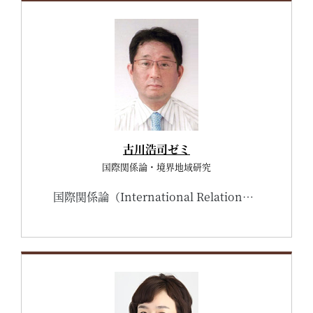
古川浩司ゼミ
国際関係論・境界地域研究
国際関係論（International Relation：IR）や境界地域研究（Borderlands Studies）のゼミは、はっきり言えば法学部内では敬遠されがちですが、本ゼミを巣立つ学生は民間企業への就職の他、国家公務員、地方公務員など多岐にわたっており、青年海外協力隊をはじめ海外で活躍しているOB・OGもいます。