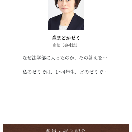
森まどかゼミ
商法（会社法）
なぜ法学部に入ったのか、その答えをはっきり言える人は少数派かもしれません。しかし、将来どんな職業についたとしても、法学部で学んだことは必ず生かすことができます。まず、ゼミという双方向の場で物事を深く考えてみたり、友人と議論をしてみたりすることを通じて、「公正性」に関する感覚を自然に身に付けることができます。次に、「論理的に考える力」を修得できます。私のゼミでは、結論だけでなく、考える道筋・過程を重視します。「法学は大人の学問」とも言われますが、何か紛争や問題が起こったときに、誰かが気の毒だとか可哀想だとかの感情論でそれを解決するのではなく、「論理性」でこそ相手を説得して解決しなくてはなりません。相手方を説得するためにはプレゼン能力も必要です。上記の能力・感覚は、どの職業についたとしても、必要です。
私のゼミでは、1～4年生、どのゼミでも、上記の能力や感覚を身につけた上で社会に送り出すことを目的としていますが、特に、上級生（2～4年生）向けのゼミでは、私の専門である「会社法」を素材とします。会社法にはたくさんの利害関係者がおり、それらの者たちの利害をうまく調整することが必要なため、バランス感覚も身につきます。また、日本経済を動かす株式会社を規律している会社法を学ぶことは、社会の仕組みを知ることにもなりますから、社会人として知っておかなければなりません。どの職業についたとしても、すべての組織法の基本である会社法に関する知識を身につけておくことは、大きな武器となるでしょう。実際に、森ゼミを卒業した先輩たちは、様々な分野で活躍しています（国家公務員総合職、国家公務員一般職、国税専門官、労働基準監督官、愛知県庁、その他地方自治体、警察・消防、民間企業（金融（銀行・証券・保険）、メーカー、IT、不動産、マスコミ、サービス業）、法科大学院（名古屋大学、関西大学））。
教員・ゼミ紹介