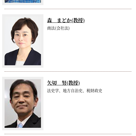
森 まどか(教授)
商法(会社法)
矢切 努(教授)
法史学、地方自治史、税財政史