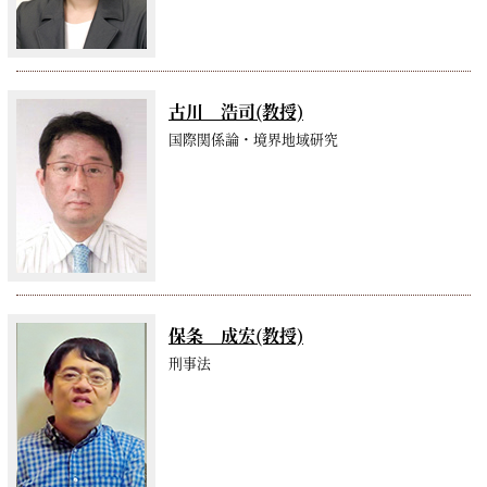
古川 浩司(教授)
国際関係論・境界地域研究
保条 成宏(教授)
刑事法