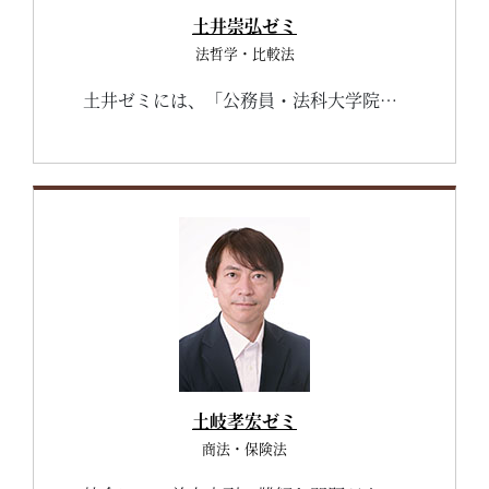
土井崇弘ゼミ
法哲学・比較法
土井ゼミには、「公務員・法科大学院（ロースクール）・民間企業などの試験に対応できる、論理的な思考力・プレゼンテーションの能力・議論（ディスカッション）の能力を向上させたい」「人間関係の幅を広げてコミュニケーション能力をアップさせたい」といった、意欲の高いゼミ生が集まっています。皆さんも、活気あふれる土井ゼミに入って、社会人に必須とされるさまざまな能力を身につけ、自分自身を「社会の第一線で活躍する人材」に磨き上げてみませんか。
土岐孝宏ゼミ
商法・保険法