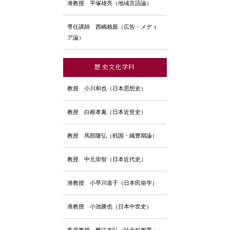
准教授
平塚雄亮（地域言語論）
専任講師
西嶋賴親（広告・メディ
ア論）
歴史文化学科
教授
小川和也（日本思想史）
教授
白根孝胤（日本近世史）
教授
馬部隆弘（戦国・織豊期論）
教授
中元崇智（日本近代史）
准教授
小早川道子（日本民俗学）
准教授
小池勝也（日本中世史）
客員教授
蟹江吉弘（社会科教育・