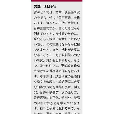
宮澤 太聡ゼミ
宮澤ゼミでは、文章・談話論研究
の中でも、特に「音声言語」を扱
います。皆さんの生活に密着した
音声言語ですが、言ったそばから
消えていくという性質のために、
研究として録画・録音して扱わな
い限り、その実態はなかなか把握
できません。また、機材が必要に
なることから、あまり馴染みのな
い研究分野かもしれません。そこ
で、3年ゼミでは、卒業論文作成
に向けての基礎体力作りを行いま
す。春学期は、談話研究の基礎的
な論文を輪読し、談話研究に必要
な知識や技術を修得します。例え
ば、音声や映像データの撮り方、
音声言語の文字化の規則や、談話
の分析方法などを学んでいきま
す。様々な研究に触れる中で、そ
れぞれ、卒論のテーマ決定に向け