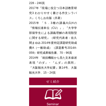
228－246頁
2017年『現場に役立つ日本語教育研
究3 わかりやすく書ける作文シラバ
ス』くろしお出版（共著）
2015年 「５．3種の講義A,G,Hの
『情報伝達単位（CU）』」『大学学
部留学生による講義理解の表現類型
に関する研究』（研究代表者：佐久
間まゆみ 2014年度特定課題研究助成
費A（一般助成）（課題番号2014A-
059）研究成果報告書、70－96頁
2014年 「統括機能から見た文末叙述
表現『のダ』・『んダ』の異同」
『大阪観光大学紀要』第14号、大阪
観光大学、15－24頁
ゼミ紹介