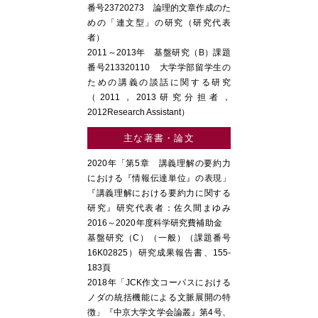
番号23720273 論理的文章作成のた
めの「連文型」の研究（研究代表
者）
2011～2013年 基盤研究（B）課題
番号213320110 大学学部留学生の
ための講義の談話に関する研究
（2011，2013研究分担者，
2012Research Assistant）
主な著書・論文
2020年「第5章 講義理解の要約力
における『情報伝達単位』の表現」
『講義理解における要約力に関する
研究』研究代表者：佐久間まゆみ
2016～2020年度科学研究費補助金
基盤研究（C）（一般）（課題番号
16K02825）研究成果報告書、155-
183頁
2018年「JCK作文コーパスにおける
ノダの統括機能による文脈展開の特
徴」『中京大学文学会論叢』第4号、