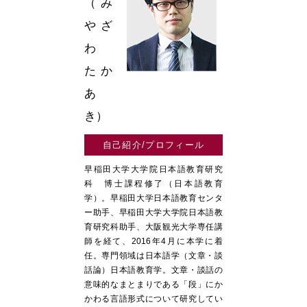
（み
やざ
わ
たか
あ
き）
自己紹介/プロフィール
早稲田大学大学院日本語教育研究
科 博士課程修了（日本語教育
学）。早稲田大学日本語教育センタ
ー助手、早稲田大学大学院日本語教
育研究科助手、大阪観光大学専任講
師を経て、2016年4月に本学に着
任。専門領域は日本語学（文章・談
話論）日本語教育学。文章・談話の
意味的なまとまりである「段」にか
かわる言語形式について研究してい