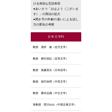
ける有効な言語表現
●あいさつ「おはよう（ございま
す）」の用法の拡大
●聞き手の年齢の違いによる話し
方の変化の考察
日本文学科
教授
酒井 敏（近代文学）
教授
柳沢昌紀（近世文学）
教授
後藤英次（日本語学）
教授
徳竹由明（中世文学）
教授
勝亦志織（中古文学）
准教授
西川ゆみ（中国古典文学）