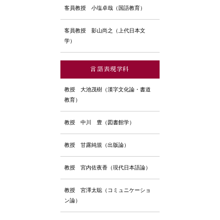
客員教授
小塩卓哉（国語教育）
客員教授
影山尚之（上代日本文
学）
言語表現学科
教授
大池茂樹（漢字文化論・書道
教育）
教授
中川 豊（図書館学）
教授
甘露純規（出版論）
教授
宮内佐夜香（現代日本語論）
教授
宮澤太聡（コミュニケーショ
ン論）