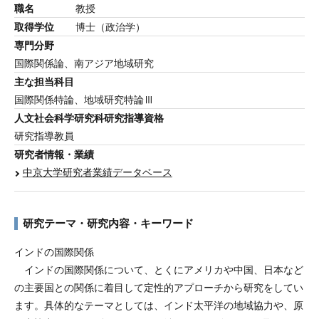
職名
教授
入試・学費
取得学位
博士（政治学）
各種支援・制度
専門分野
Q&A
国際関係論、
南アジア地域研究
主な担当科目
アクセス
国際関係特論、地域研究特論Ⅲ
人文社会科学研究科
研究指導資格
お問い合わせ
研究指導教員
研究者情報・業績
中京大学研究者業績データベース
研究テーマ・
研究内容・
キーワード
インドの国際関係
インドの国際関係について、とくにアメリカや中国、日本など
の主要国との関係に着目して定性的アプローチから研究をしてい
ます。具体的なテーマとしては、インド太平洋の地域協力や、原