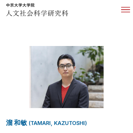
研究科長挨拶
概要・特色
専攻紹介
日本語日本文学専攻
言語文化専攻
歴史文化専攻
法・政治学専攻
経済・経営学専攻
人文科学専攻
溜 和敏
(TAMARI, KAZUTOSHI)
社会科学専攻