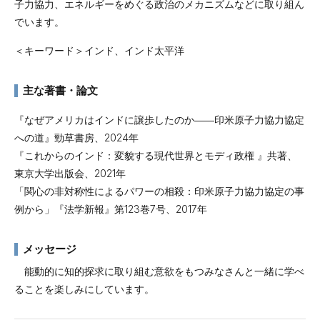
子力協力、エネルギーをめぐる政治のメカニズムなどに取り組ん
でいます。
＜キーワード＞インド、インド太平洋
主な著書・論文
『なぜアメリカはインドに譲歩したのか――
印米原子力協力協定
への道』勁草書房、2024年
『これからのインド：変貌する現代世界とモディ政権 』共著、
東京大学出版会、2021年
「関心の非対称性によるパワーの相殺：印米原子力協力協定の事
例から」『法学新報』第123巻7号、2017年
メッセージ
能動的に知的探求に取り組む意欲をもつみなさんと一緒に学べ
ることを楽しみにしています。