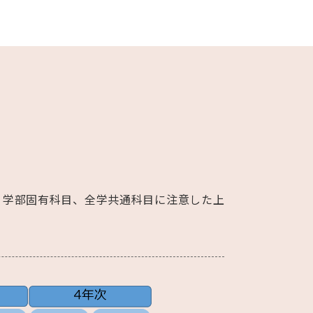
中京大学
公式ホームページ
心理・脳科学研究
参加者募集中
、学部固有科目、全学共通科目に注意した上
中京大学
学術情報リポジトリ