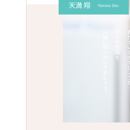
天満 翔
Temma Sho
一緒に探っていきましょう。
その不思議を
表れているの