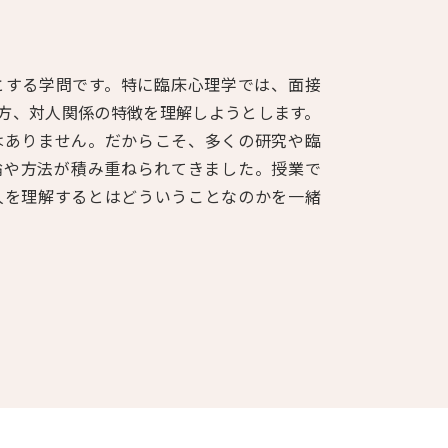
中京大学
学術情報リポジトリ
とする学問です。特に臨床心理学では、面接
方、対人関係の特徴を理解しようとします。
はありません。だからこそ、多くの研究や臨
論や方法が積み重ねられてきました。授業で
人を理解するとはどういうことなのかを一緒