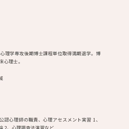
科心理学専攻後期博士課程単位取得満期退学。博
床心理士。
域
公認心理師の職責、心理アセスメント実習 1、
論 2、心理調査法演習など