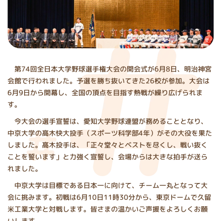
第74回全日本大学野球選手権大会の開会式が6月8日、明治神宮
会館で行われました。予選を勝ち抜いてきた26校が参加。大会は
6月9日から開幕し、全国の頂点を目指す熱戦が繰り広げられま
す。
今大会の選手宣誓は、愛知大学野球連盟が務めることとなり、
中京大学の髙木快大投手（スポーツ科学部4年）がその大役を果た
しました。髙木投手は、「正々堂々とベストを尽くし、戦い抜く
ことを誓います」と力強く宣誓し、会場からは大きな拍手が送ら
れました。
中京大学は目標である日本一に向けて、チーム一丸となって大
会に挑みます。初戦は6月10日11時30分から、東京ドームで久留
米工業大学と対戦します。皆さまの温かいご声援をよろしくお願
いします。