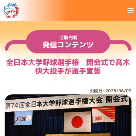
全日本大学野球選手権 開会式で髙木快大投手が選手宣誓｜中
活動内容
発信コンテンツ
全日本大学野球選手権 開会式で髙木
快大投手が選手宣誓
公開日: 2025/06/09