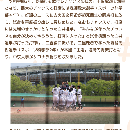
ーツ科学部2年）が犠打を敢行しチャンスを拡大。申告敬遠で満塁
となり、最大のチャンスで打席には森瀬敬太選手（スポーツ科学
部４年）。好調のエースを支える女房役が起死回生の同点打を放
ち、試合を再度振り出しに戻しました。なおもチャンスで、打席
には先制のきっかけとなった白井選手。「みんなが作ったチャン
スを自分が決めてやろうと、打席に入った」と試合後語った白井
選手が打った打球は、三塁線に転がる。三塁走者であった西谷光
世選手（スポーツ科学部2年）が本塁に生還。適時内野安打とな
り、中京大学がサヨナラ勝ちを収めました。