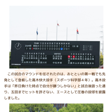
この試合のマウンドを任されたのは、おとといの第一戦でも先
発として登板した髙木快大投手（スポーツ科学部４年）。髙木投
手は「昨日負けた時点で自分が勝つしかない」と試合後語った通
り、五回までヒットを許さない、エースとして圧巻の投球を披露
しました。