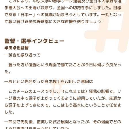
これにより、中京大学の春季リーグ連覇及び全日本大学野球選
手権大会への出場が決まり、全国への切符を手にしました。目標
である「日本一」への挑戦が始まろうとしています。一丸となっ
て戦い続ける硬式野球部に大きな声援を送りましょう！
監督・選手インタビュー
半田卓也監督
―試合を振り返って
勝った方が優勝という場面で勝てたことが今日は何より良かっ
た。
―おととい先発だった髙木投手を起用した意図は
このチームのエースですし、（これまでは）怪我の影響で、リ
ーグ戦の中で調子が上がってくるように起用していたが、先週か
ら調子を上げてきたので、ここはもう髙木にということで任せま
した。
―四回で先制後、拮抗した試合展開となったが、その場面でどの
ような声掛けをチームにしていたか