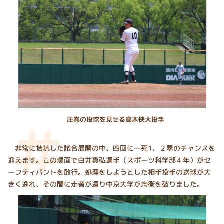
圧巻の投球を見せる髙木快大投手
非常に拮抗した試合展開の中、四回に一死1、２塁のチャンスを
迎えます。この場面で白井真弘選手（スポーツ科学部４年）がセ
ーフティバントを敢行。処理をしようとした相手投手の送球が大
きく逸れ、その間に走者が還り中京大学が均衡を破りました。