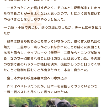
一点入ったことで喜びすぎたり、そのあとに反動が来てしまっ
たりすることが一番よくないと思ったので、とにかく落ち着いて
やるべきことをしっかりやろうと伝えた。
― 九回・十回で失点し、追う立場となったが、チームに何を伝え
たか
簡単に試合が終わるとも思っていなかった。逆に言えば九回の
無死一・三塁から一点しかとられなかったことが勝てた原因でも
あると思うし、タイブレーク（無死一・二塁からイニングが始ま
る）なので一点取られることは仕方ないとは思っていた。その裏
の攻撃で後のバッターが犠打を決め、後続がしっかり打ってくれ
たことで勝利を掴むことが出来たので、本当に良かった。
―全日本大学野球選手権大会への意気込み
昨年はベスト８だったが、日本一を目指してやっているので、
一戦一戦ベストを尽くして戦っていきたい。