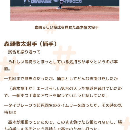
素晴らしい投球を見せた髙木快大投手
森瀬敬太選手（捕手）
―試合を振り返って
うれしい気持ちとほっとしている気持ちが半々というのが率
直。
―九回まで無失点だったが、捕手としてどんな声掛けをしたか
（髙木投手が）エースらしい気合の入った投球を続けていたの
で、一個ずつ丁寧にアウトを取っていこうと話していた。
―タイブレークで起死回生のタイムリーを放ったが、その時の気
持ちは
髙木が頑張っていたので、このまま負けたら報われないし、勝
ち投手にするぞという気持ちで髙木のために打った。