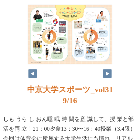
中京大学スポーツ_vol31
9/16
しも うら し おん睡 眠 時 間を意 識して、授 業と部
活を両 立！21：00夕食13：30〜16：40授業（3.4限）
今回は体育会に所属する大学生活にも慣れ、リアル