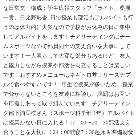
な日常文・構成：学生広報スタッフ「ライト」桑原
一貴、日比野彩香1日で授業も部活もアルバイトも行
うのは体力的に大変なので学校がお休みの日に集中
してアルバイトをします！チアリーディングはチー
ムスポーツなので部員同士の支え合いを大事にして
います！一人暮らしで大変な部分もあるけど、友人
と協力しながら授業や部活を両立することは楽しい
です！おすすめメニューはネギトロ丼！リーズナブ
ルで食べやすいです！1年生で授業が多いため、授業
で分からないところを友達に相談し、課題はお互い
を応援しあって取り組んでいます！チアリーディン
グ部下浦栞桜さん（スポーツ科学部 1年）アルバイト
は授業がない日に入れる！17：00〜20：30部活支え
合うことを大切に！24：00就寝7：30起床＆準備朝食